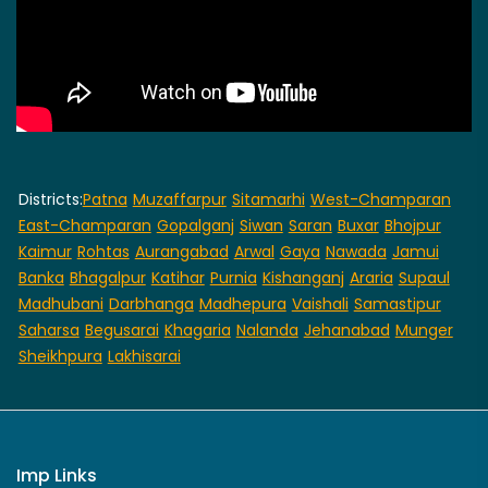
Districts:
Patna
Muzaffarpur
Sitamarhi
West-Champaran
East-Champaran
Gopalganj
Siwan
Saran
Buxar
Bhojpur
Kaimur
Rohtas
Aurangabad
Arwal
Gaya
Nawada
Jamui
Banka
Bhagalpur
Katihar
Purnia
Kishanganj
Araria
Supaul
Madhubani
Darbhanga
Madhepura
Vaishali
Samastipur
Saharsa
Begusarai
Khagaria
Nalanda
Jehanabad
Munger
Sheikhpura
Lakhisarai
Imp Links